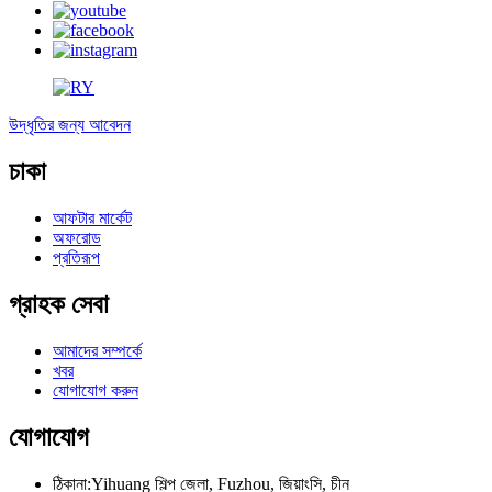
উদ্ধৃতির জন্য আবেদন
চাকা
আফটার মার্কেট
অফরোড
প্রতিরূপ
গ্রাহক সেবা
আমাদের সম্পর্কে
খবর
যোগাযোগ করুন
যোগাযোগ
ঠিকানা:
Yihuang শিল্প জেলা, Fuzhou, জিয়াংসি, চীন