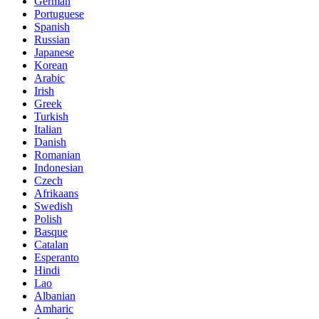
German
Portuguese
Spanish
Russian
Japanese
Korean
Arabic
Irish
Greek
Turkish
Italian
Danish
Romanian
Indonesian
Czech
Afrikaans
Swedish
Polish
Basque
Catalan
Esperanto
Hindi
Lao
Albanian
Amharic