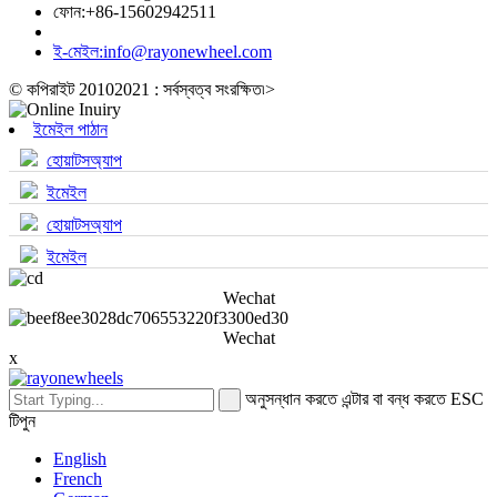
ফোন:
+86-15602942511
ই-মেইল:
info@rayonewheel.com
© কপিরাইট 20102021 : সর্বস্বত্ব সংরক্ষিত৷
>
ইমেইল পাঠান
হোয়াটসঅ্যাপ
ইমেইল
হোয়াটসঅ্যাপ
ইমেইল
Wechat
Wechat
x
অনুসন্ধান করতে এন্টার বা বন্ধ করতে ESC
টিপুন
English
French